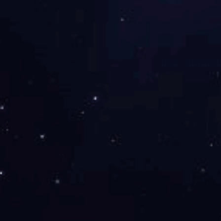
PVC抗静电
SBR抗静电
SPS抗静电
TES抗静电
TP抗静电
TPO抗静电
TPO(POE)抗静电
TS抗静电
首页
|