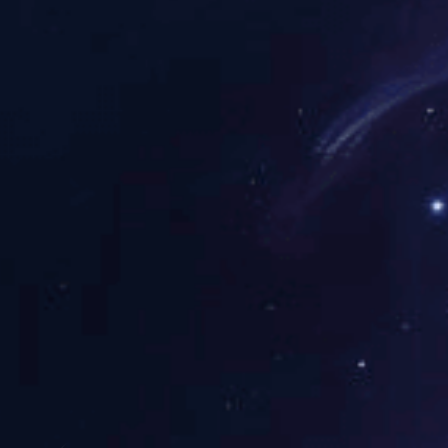
PA6+安博站·官方版网站登录入口
PA610抗静电
PA612抗静电
PA66抗静电
PA66/6抗静电
PA66+PA6I/X抗静电
PAEK抗静电
PAI抗静电
PARA抗静电
PAS抗静电
PBI抗静电
PBT抗静电
PC抗静电
PC+PBT抗静电
PE抗静电
PPE抗静电
PP抗静电