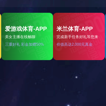
PEKK OXFORD Oxpekk
PEKK OXFORD Oxpekk
MG240C
MG230C
PEKK OXFORD Oxpekk
PEKK OXFORD Oxpekk
IG240C
IG230C