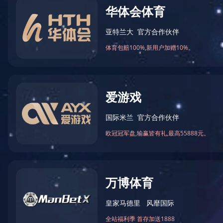
产品分类
安博站·官方版网站登录入口
ABS+PA抗静电
ABS+PC抗静电
ABS+PVC抗静电
ASA+PC抗静电
ASA+PC抗静电
COC抗静电
EAA抗静电
EEA抗静电
EMA抗静电
EPDM抗静电
ETFE抗静电
EVA抗静电
FEP抗静电
HDPE抗静电