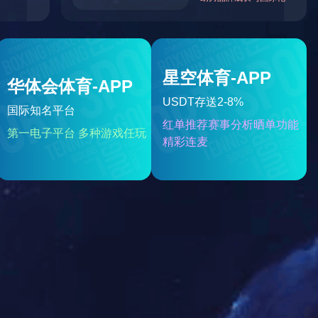
PEKK OXFORD Oxpekk
MG210C
PEKK OXFORD Oxpekk
IG210C