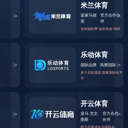
PEKK RTP 4183
PEKK POLYMICS
Pyramid KD4219